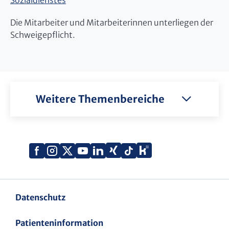
Sozialdienstes
Die Mitarbeiter und Mitarbeiterinnen unterliegen der
Schweigepflicht.
Weitere Themenbereiche
Xing
Kununu
Facebook
Instagram
X
YouTube
LinkedIn
Tiktok
(Twitter)
Datenschutz
Patienteninformation