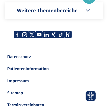
Weitere Themenbereiche
Xing
Kununu
Facebook
Instagram
X
YouTube
LinkedIn
Tiktok
(Twitter)
Datenschutz
Patienteninformation
Impressum
Sitemap
Termin vereinbaren