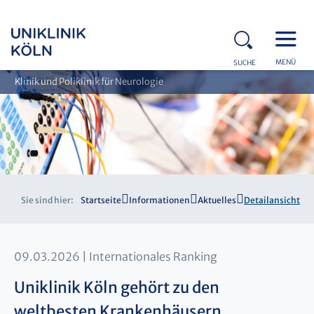
MENÜ
SUCHE
Klinik und Poliklinik für Neurologie
Sie sind hier:
Startseite
Informationen
Aktuelles
Detailansicht
09.03.2026
Internationales Ranking
Uniklinik Köln gehört zu den
weltbesten Krankenhäusern