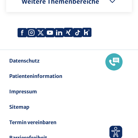
Weitere Themenbereiche
Xing
Kununu
Facebook
Instagram
X
YouTube
LinkedIn
Tiktok
(Twitter)
Datenschutz
Patienteninformation
Impressum
Sitemap
Termin vereinbaren
Barrierefreiheit