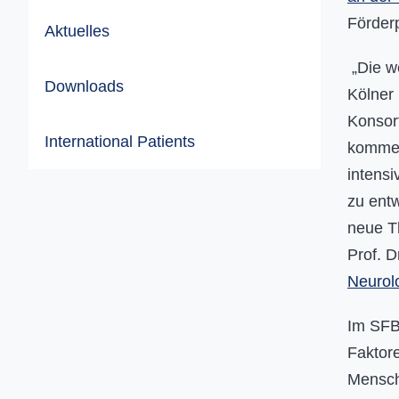
Förderp
Aktuelles
„Die we
Downloads
Kölner
Konsor
International Patients
kommen
intensi
zu entw
neue Th
Prof. 
Neurolo
Im SFB
Faktore
Mensch