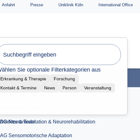
Anfahrt
Presse
Uniklinik Köln
International Office
Kontaktformular neurologische & neurochirurgische
Frührehabilitation (NNFR)
Beruf & Familie
reinbaren