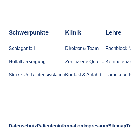
Schwerpunkte
Klinik
Lehre
Schlaganfall
Direktor & Team
Fachblock N
Notfallversorgung
Zertifizierte Qualität
Kompetenzf
Stroke Unit / Intensivstation
Kontakt & Anfahrt
Famulatur, P
Datenschutz
Patienteninformation
Impressum
Sitemap
T