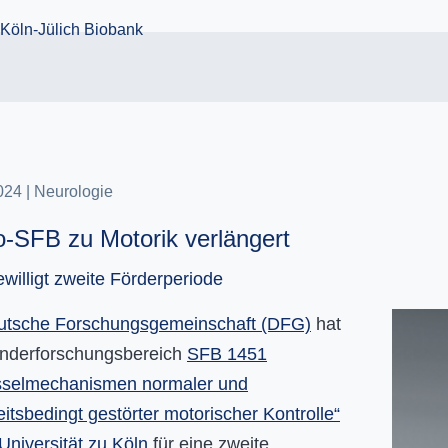
2024
Neurologie
-SFB zu Motorik verlängert
illigt zweite Förderperiode
utsche Forschungsgemeinschaft (DFG)
hat
nderforschungsbereich
SFB 1451
sselmechanismen normaler und
itsbedingt gestörter motorischer Kontrolle“
Universität zu Köln
für eine zweite