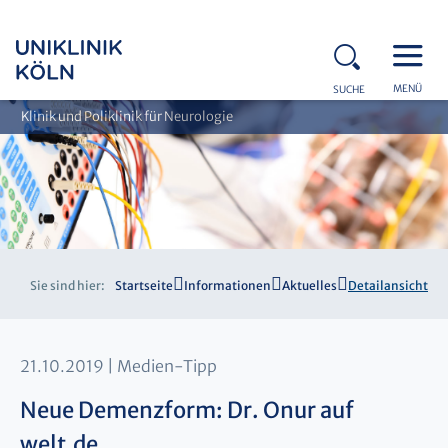
MENÜ
SUCHE
Klinik und Poliklinik für Neurologie
Sie sind hier:
Startseite
Informationen
Aktuelles
Detailansicht
21.10.2019
Medien-Tipp
Neue Demenzform: Dr. Onur auf
welt.de