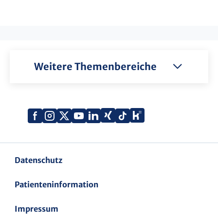
Weitere Themenbereiche
Xing
Kununu
Facebook
Instagram
X
YouTube
LinkedIn
Tiktok
(Twitter)
Datenschutz
Patienteninformation
Impressum