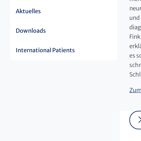
neur
Aktuelles
und 
diag
Downloads
Fink
erkl
International Patients
es s
schn
Schl
Zum 