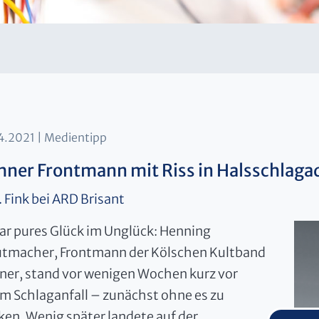
4.2021
Medientipp
ner Frontmann mit Riss in Halsschlaga
. Fink bei ARD Brisant
ar pures Glück im Unglück: Henning
utmacher, Frontmann der Kölschen Kultband
er, stand vor wenigen Wochen kurz vor
m Schlaganfall – zunächst ohne es zu
en. Wenig später landete auf der