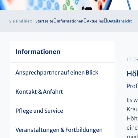
Sie sind hier:
Startseite
Informationen
Aktuelles
Detailansicht
Informationen
12.0
Ansprechpartner auf einen Blick
Höh
Prof
Kontakt & Anfahrt
Es w
Kra
Pflege und Service
Höhn
eine
Veranstaltungen & Fortbildungen
merk