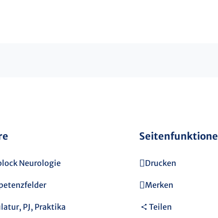
re
Seitenfunktion
block Neurologie
Drucken
etenzfelder
Merken
atur, PJ, Praktika
Teilen