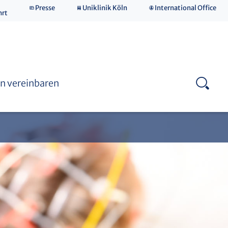
Presse
Uniklinik Köln
International Office
hrt
Kontaktformular neurologische & neurochirurgische
Frührehabilitation (NNFR)
Beruf & Familie
n vereinbaren