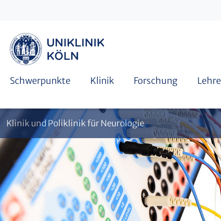
Funktionsdiagnostik
International student affairs
Facharztausbildung
Schwerpunkte
Klinik
Forschung
Lehre
Klinik und Poliklinik für Neurologie