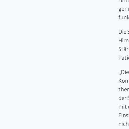
Hirn
geme
funk
Die 
Hirn
Stär
Pati
„Die
Komm
ther
der 
mit 
Eins
nich