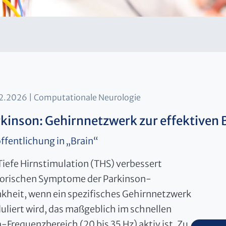
02.2026
Computationale Neurologie
kinson: Gehirnnetzwerk zur effektiven 
ffentlichung in „Brain“
Tiefe Hirnstimulation (THS) verbessert
orischen Symptome der Parkinson-
kheit, wenn ein spezifisches Gehirnnetzwerk
liert wird, das maßgeblich im schnellen
-Frequenzbereich (20 bis 35 Hz) aktiv ist. Zu