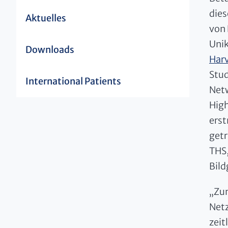
dies
Aktuelles
von 
Unik
Downloads
Harv
Stud
International Patients
Netw
High
erst
getr
THS,
Bil
„Zum
Netz
zeit