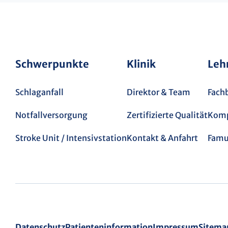
Schwerpunkte
Klinik
Leh
Schlaganfall
Direktor & Team
Fach
Notfallversorgung
Zertifizierte Qualität
Komp
Stroke Unit / Intensivstation
Kontakt & Anfahrt
Famul
Datenschutz
Patienteninformation
Impressum
Sitema