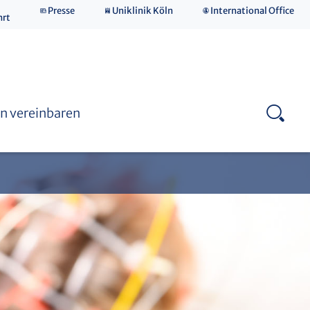
Presse
Uniklinik Köln
International Office
hrt
Kontaktformular neurologische & neurochirurgische
Frührehabilitation (NNFR)
Beruf & Familie
n vereinbaren