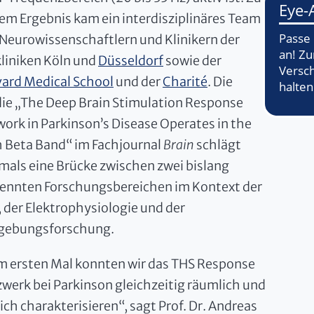
em Ergebnis kam ein interdisziplinäres Team
Neurowissenschaftlern und Klinikern der
liniken Köln und
Düsseldorf
sowie der
ard Medical School
und der
Charité
. Die
ie „The Deep Brain Stimulation Response
ork in Parkinson’s Disease Operates in the
 Beta Band“ im Fachjournal
Brain
schlägt
mals eine Brücke zwischen zwei bislang
ennten Forschungsbereichen im Kontext der
 der Elektrophysiologie und der
dgebungsforschung.
 ersten Mal konnten wir das THS Response
werk bei Parkinson gleichzeitig räumlich und
lich charakterisieren“, sagt Prof. Dr. Andreas