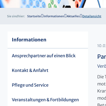
Sie sind hier:
Startseite
Informationen
Aktuelles
Detailansicht
Informationen
10.
Ansprechpartner auf einen Blick
Par
Verö
Kontakt & Anfahrt
Die 
mot
Pflege und Service
Kran
modu
Veranstaltungen & Fortbildungen
Beta