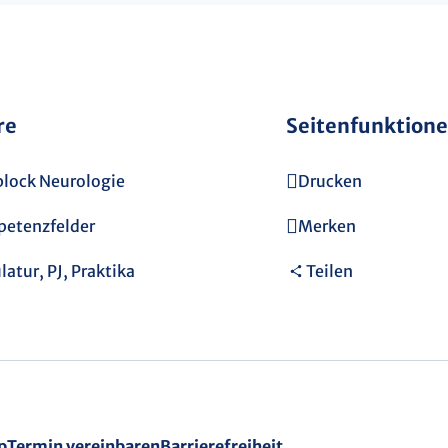
re
Seitenfunktion
block Neurologie
Drucken
etenzfelder
Merken
atur, PJ, Praktika
Teilen
p
Termin vereinbaren
Barrierefreiheit