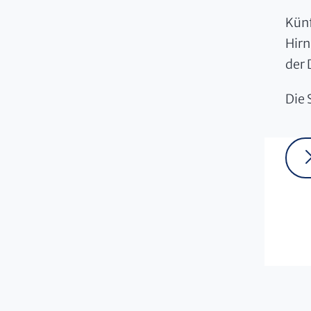
Künf
Hirn
der
Die 