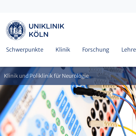
Funktionsdiagnostik
International student affairs
Facharztausbildung
Schwerpunkte
Klinik
Forschung
Lehre
Klinik und Poliklinik für Neurologie