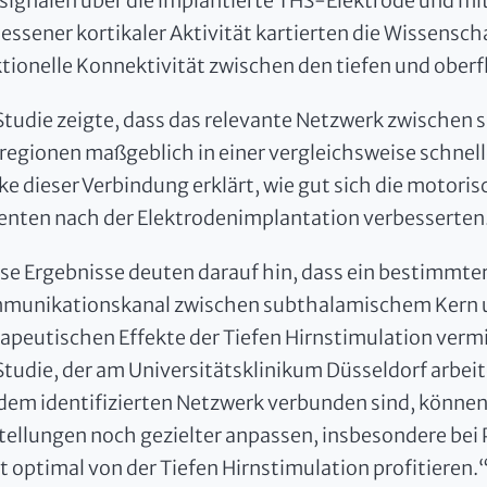
signalen über die implantierte THS-Elektrode und 
ssener kortikaler Aktivität kartierten die Wissensch
tionelle Konnektivität zwischen den tiefen und oberf
Studie zeigte, dass das relevante Netzwerk zwischen
regionen maßgeblich in einer vergleichsweise schnel
ke dieser Verbindung erklärt, wie gut sich die moto
enten nach der Elektrodenimplantation verbesserten
se Ergebnisse deuten darauf hin, dass ein bestimmte
unikationskanal zwischen subthalamischem Kern un
apeutischen Effekte der Tiefen Hirnstimulation vermit
Studie, der am Universitätsklinikum Düsseldorf arbeit
dem identifizierten Netzwerk verbunden sind, können
tellungen noch gezielter anpassen, insbesondere bei 
t optimal von der Tiefen Hirnstimulation profitieren.