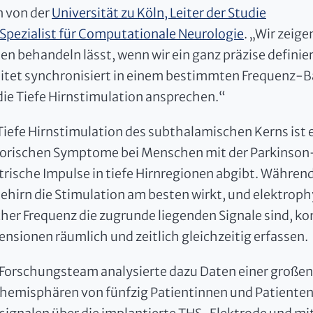
 von der
Universität zu Köln, Leiter der Studie
Spezialist für Computationale Neurologie
. „Wir zeig
en behandeln lässt, wenn wir ein ganz präzise defini
itet synchronisiert in einem bestimmten Frequenz-Ba
die Tiefe Hirnstimulation ansprechen.“
Tiefe Hirnstimulation des subthalamischen Kerns ist
rischen Symptome bei Menschen mit der Parkinson-Kr
trische Impulse in tiefe Hirnregionen abgibt. Währen
ehirn die Stimulation am besten wirkt, und elektroph
her Frequenz die zugrunde liegenden Signale sind, ko
nsionen räumlich und zeitlich gleichzeitig erfassen.
Forschungsteam analysierte dazu Daten einer großen
hemisphären von fünfzig Patientinnen und Patienten