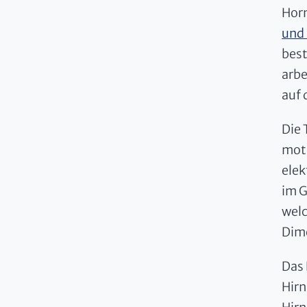
Horn
und 
best
arbe
auf 
Die 
moto
elek
im G
welc
Dime
Das 
Hirn